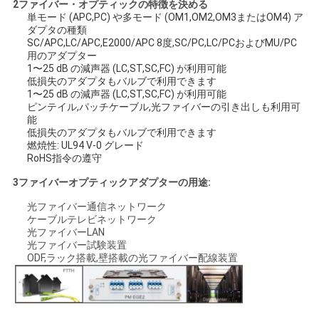
2ファイバー・オプティックの特徴を決める
単モード (APC,PC) や多モード (OM1,OM2,OM3またはOM4) ア
ダプタの種類
PRIVACY
SC/APC,LC/APC,E2000/APC 8度,SC/PC,LC/PCおよびMU/PC
用のアダプター
POLICY
1〜25 dB の減声器 (LC,ST,SC,FC) が利用可能
低損失のアダプタもバルブで利用できます
1〜25 dB の減声器 (LC,ST,SC,FC) が利用可能
ピンテイル,パッチケーブル,光ファイバーの引き出しも利用可
能
低損失のアダプタもバルブで利用できます
燃焼性: UL94 V-0 グレード
RoHS指令の遵守
3ファイバーオプティックアダプターの用途:
光ファイバー通信ネットワーク
ケーブルテレビネットワーク
光ファイバーLAN
光ファイバー試験装置
ODF,ラック搭載,壁搭載の光ファイバー配線装置