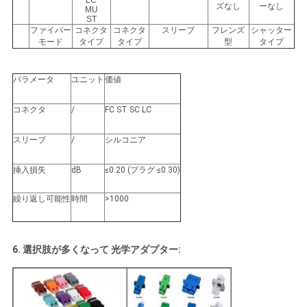
ズなし
ーなし
MU
ST
ファイバー
コネクタ
コネクタ
スリーブ
フレンズ
シャッター
モード
タイプ
タイプ
型
タイプ
パラメータ
ユニット
価値
コネクタ
/
FC ST SC LC
スリーブ
/
シルコニア
挿入損失
dB
≤0.20 (プラグ ≤0.30)
繰り返し可能性
時間
>1000
6. 選択肢が多くなって 光学アダプター: