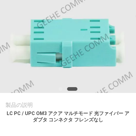
質
管
理
私
達
に
連
絡
製品の説明
し
LC PC / UPC OM3 アクア マルチモード 光ファイバー ア
な
ダプタ コンネクタ フレンズなし
さ