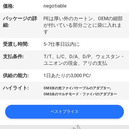
達
negotiable
価格:
に
パッケージの詳
PEは厚い外のカートン、OEMの細部
つ
細:
が付いている部分ごとに袋に入れま
す
い
て
受渡し時間:
5-7仕事日以内に
支払条件:
T/T、L/C、D/A、D/P、ウェスタン・
ユニオンの現金、アリの支払
工
供給の能力:
1日あたりの3,000 PC/
場
旅
,
ハイライト:
OM3水の光ファイバケーブルのアダプター
OM3水のマルチモード・ファイバのアダプター
行
ベストプライス
品