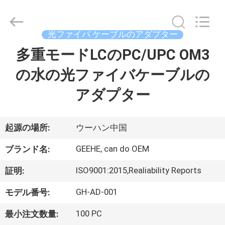
2025
Wuhan
Geehe
Optical
Communication
光ファイバ ケーブルのアダプター
Co.,ltd.
All
Rights
多重モードLCのPC/UPC OM3
家
Reserved.
Developed
by
の水の光ファイバケーブルの
ECER
プ
アダプター
ロ
ダ
起源の場所:
ウーハン中国
ク
GEEHE, can do OEM
ブランド名:
ト
ISO9001:2015,Realiability Reports
証明:
GH-AD-001
モデル番号:
私
100 PC
最小注文数量: