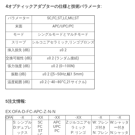
4オプティックアダプターの仕様と技術パラメータ:
パラメーター
SC,FC,ST,LC,MU,ST
末面
APC/UPC/PC
モード
シングルモードとマルチモード
スリーブ
シルコニアセラミック,リンゴブロンズ
挿入損失 (dB)
≤0.2
交換可能性 (dB)
≤0.2 (ランダム接続)
張力強度 (dB)
≤0.2 (0~100N)
振動 (dB)
≤0.2 ((5~50Hz,幅1.5mm)
温度範囲 (dB)
≤0.2 (−40~80°C,21サイクル)
5注文情報:
EX:OFA-D-FC-APC-Z-N-N
OFA
-X
-XX
-XX
-XX
-X
-X
S: シンプル
SC
APC
Z:ジルコニアセ
W: フレン
W:シャッタ
FC
UPC
D:デュプレ
ラミック
ズ付き
ー付き
ST
PC
ックス
P: リンゴ
N: フレン
N:シャッタ
LC