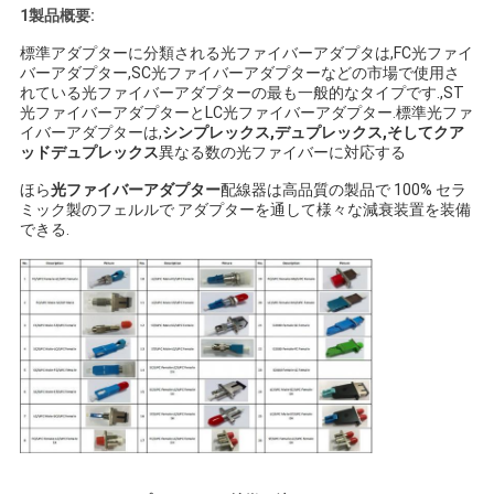
1製品概要:
い
標準アダプターに分類される光ファイバーアダプタは,FC光ファイ
バーアダプター,SC光ファイバーアダプターなどの市場で使用さ
れている光ファイバーアダプターの最も一般的なタイプです.,ST
ニ
光ファイバーアダプターとLC光ファイバーアダプター.標準光ファ
イバーアダプターは,
シンプレックス,デュプレックス,そしてクア
ュ
ッドデュプレックス
異なる数の光ファイバーに対応する
ほら
光ファイバーアダプター
配線器は高品質の製品で 100% セラ
ー
ミック製のフェルルで アダプターを通して様々な減衰装置を装備
できる.
ス
場
合
地
図