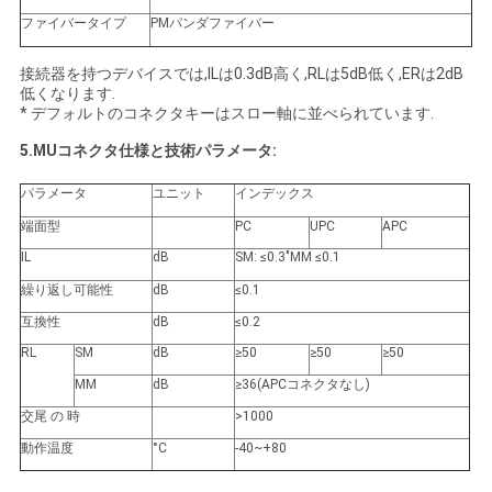
ファイバータイプ
PMパンダファイバー
接続器を持つデバイスでは,ILは0.3dB高く,RLは5dB低く,ERは2dB
低くなります.
* デフォルトのコネクタキーはスロー軸に並べられています.
5.MUコネクタ仕様と技術パラメータ:
パラメータ
ユニット
インデックス
端面型
PC
UPC
APC
IL
dB
SM: ≤0.3
"
MM ≤0.1
繰り返し可能性
dB
≤0.1
互換性
dB
≤0.2
RL
SM
dB
≥50
≥50
≥50
MM
dB
≥36
(
APCコネクタなし
)
交尾 の 時
>
1000
動作温度
°C
-40~+80