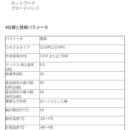
ネットワーク
ブロードバンド
4仕様と技術パラメータ
パラメータ
価値
コネクタタイプ
LC/UPC,LC/UPC
中央波長
(
nm
)
1310 または 1550
マックス.挿入損失
0.3
(
dB
)
絶滅率
(
dB
)
23
返金損失の最小額
50
(
UPC
)
(dB)
返金損失の最小額
60
(
APC
)
(dB)
重要な方向性
ゆっくりとした軸
軸の順位
(
デグ)
±3
動作温度
°C)
-20~+70
貯蔵温度
°C)
-40~+85