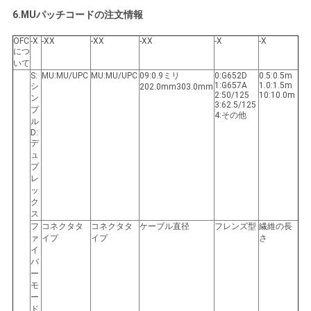
6.MUパッチコードの注文情報
OFC
-X
-XX
-XX
-XX
-X
-X
につ
いて
S:
MU:MU/UPC
MU:MU/UPC
09:0.9ミリ
0:G652D
0.5:0.5m
1:G657A
1.0:1.5m
シ
202.0mm303.0mm
2:50/125
10:10.0m
ン
3:62.5/125
プ
4:その他
ル
D:
デ
ュ
プ
レ
ッ
ク
ス
フ
コネクタタ
コネクタタ
ケーブル直径
フレンズ型
繊維の長
ァ
イプ
イプ
さ
イ
バ
ー
モ
ー
ド