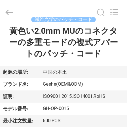
2026
Wuhan
Geehe
Optical
Communication
繊維光学のパッチ・コード
Co.,ltd.
All
黄色い2.0mm MUのコネクタ
家
Rights
Reserved.
Developed
by
ーの多重モードの複式アパー
ECER
プ
トのパッチ・コード
ロ
ダ
起源の場所:
中国の本土
ク
Geehe(OEM&ODM)
ブランド名:
ト
ISO9001:2015,ISO14001,RoHS
証明:
GH-OP-0015
モデル番号:
私
600 PCS
最小注文数量: