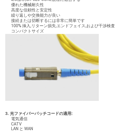
優れた機械耐久性
高度な信頼性と安定性
繰り返しや交換能力が良い
PRIVACY
接続または切断するには非常に簡単です
POLICY
100% 挿入,リターン損失,エンドフェイス,および干渉検査
コンパクトサイズ
3. 光ファイバーパッチコードの適用:
電気通信
CATV
LAN と WAN