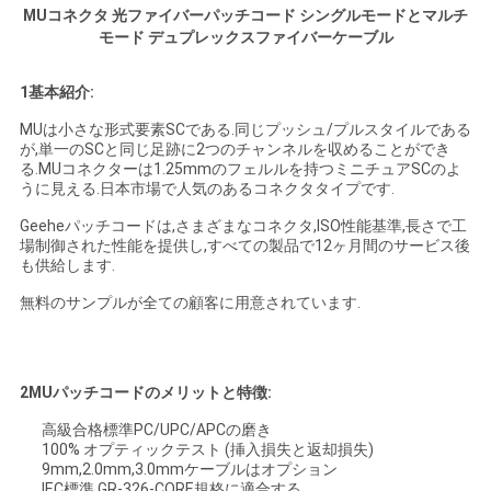
MUコネクタ 光ファイバーパッチコード シングルモードとマルチ
い
モード デュプレックスファイバーケーブル
1基本紹介:
ニ
MUは小さな形式要素SCである.同じプッシュ/プルスタイルである
ュ
が,単一のSCと同じ足跡に2つのチャンネルを収めることができ
る.MUコネクターは1.25mmのフェルルを持つミニチュアSCのよ
うに見える.日本市場で人気のあるコネクタタイプです.
ー
Geeheパッチコードは,さまざまなコネクタ,ISO性能基準,長さで工
ス
場制御された性能を提供し,すべての製品で12ヶ月間のサービス後
も供給します.
無料のサンプルが全ての顧客に用意されています.
場
合
2MUパッチコードのメリットと特徴:
高級合格標準PC/UPC/APCの磨き
地
100% オプティックテスト (挿入損失と返却損失)
9mm,2.0mm,3.0mmケーブルはオプション
図
IEC標準,GR-326-CORE規格に適合する