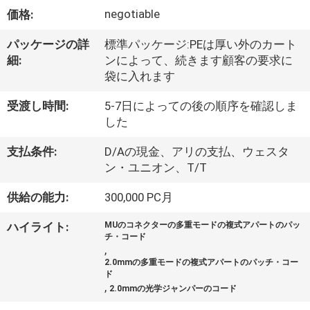
達
negotiable
価格:
に
パッケージの詳
標準パッケージ:PEは厚い外のカート
つ
細:
ンによって、続きます顧客の要求に
袋に入れます
い
て
受渡し時間:
5-7日によっての後の順序を確認しま
した
支払条件:
D/Aの現金、アリの支払、ウェスタ
工
ン・ユニオン、T/T
場
供給の能力:
300,000 PC月
旅
ハイライト:
MUのコネクターの多重モードの複式アパートのパッ
行
チ・コード
,
2.0mmの多重モードの複式アパートのパッチ・コー
ド
品
,
2.0mmの光学ジャンパーのコード