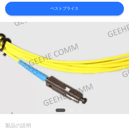
質
ベストプライス
管
理
私
達
に
連
絡
し
な
さ
製品の説明