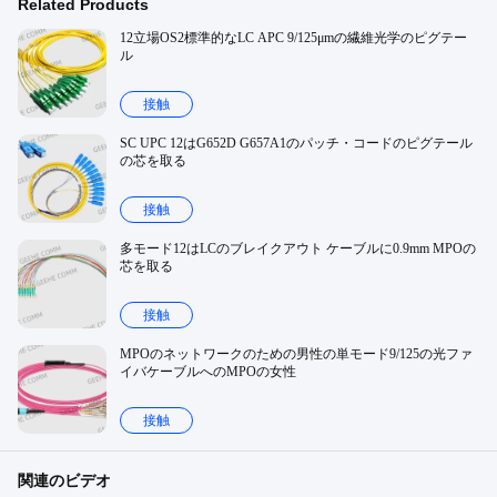
Related Products
12立場OS2標準的なLC APC 9/125μmの繊維光学のピグテー
ル
接触
SC UPC 12はG652D G657A1のパッチ・コードのピグテール
の芯を取る
接触
多モード12はLCのブレイクアウト ケーブルに0.9mm MPOの
芯を取る
接触
MPOのネットワークのための男性の単モード9/125の光ファ
イバケーブルへのMPOの女性
接触
関連のビデオ