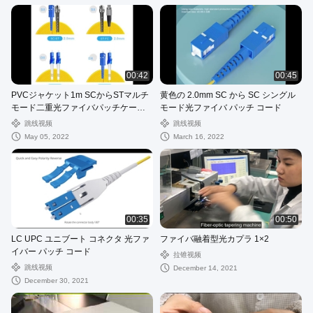
00:42
00:45
PVCジャケット1m SCからSTマルチ
黄色の 2.0mm SC から SC シングル
モード二重光ファイバパッチケーブ
モード光ファイバ パッチ コード
ル
跳线视频
跳线视频
May 05, 2022
March 16, 2022
00:35
00:50
LC UPC ユニブート コネクタ 光ファ
ファイバ融着型光カプラ 1×2
イバー パッチ コード
拉锥视频
跳线视频
December 14, 2021
December 30, 2021